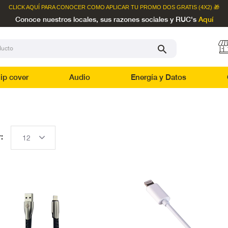
CLICK AQUÍ
PARA CONOCER COMO APLICAR TU PROMO DOS GRATIS (4X2) 🎁
Conoce nuestros locales, sus razones sociales y RUC's
Aquí
lip cover
Audio
Energía y Datos
: