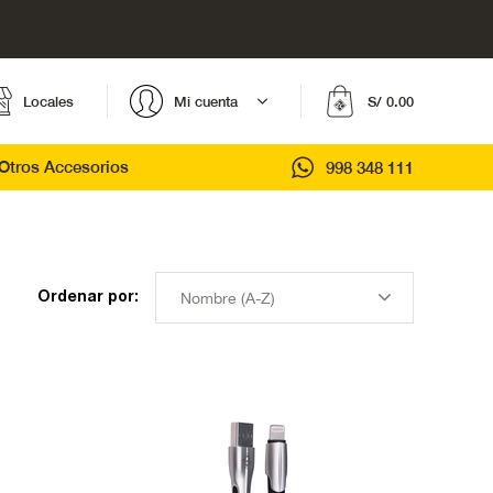
Locales
Mi cuenta
S/ 0.00
Otros Accesorios
998 348 111
Ordenar por: