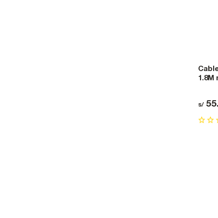
Cabl
1.8M
55
s/