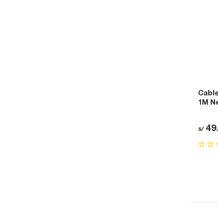
Cable
1M N
49
s/