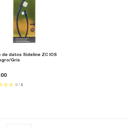
 de datos Sideline ZC IOS
egro/Gris
.00
0 /
5