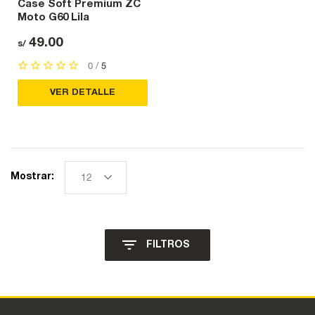
Case Soft Premium ZC
Moto G60 Lila
49.00
s/
0 /
5
VER DETALLE
Mostrar:
FILTROS