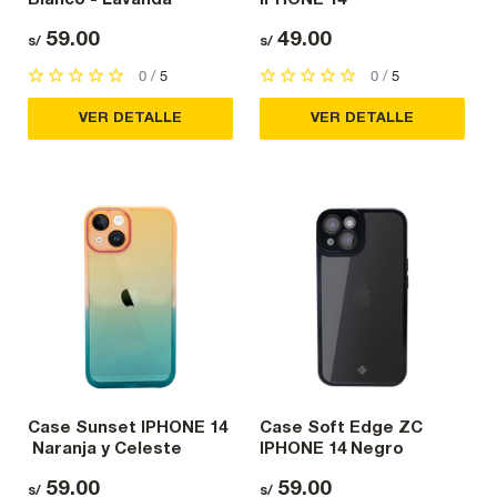
59.00
49.00
s/
s/
0 /
5
0 /
5
VER DETALLE
VER DETALLE
Case Sunset IPHONE 14
Case Soft Edge ZC
Naranja y Celeste
IPHONE 14 Negro
59.00
59.00
s/
s/